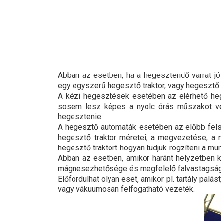
Abban az esetben, ha a hegesztendő varrat jó
egy egyszerű hegesztő traktor, vagy hegesztő 
A kézi hegesztések esetében az elérhető he
sosem lesz képes a nyolc órás műszakot végi
hegesztenie.
A hegesztő automaták esetében az előbb fels
hegesztő traktor méretei, a megvezetése, a mu
hegesztő traktort hogyan tudjuk rögzíteni a mu
Abban az esetben, amikor haránt helyzetben ke
mágnesezhetősége és megfelelő falvastagság
Előfordulhat olyan eset, amikor pl. tartály pal
vagy vákuumosan felfogatható vezeték.