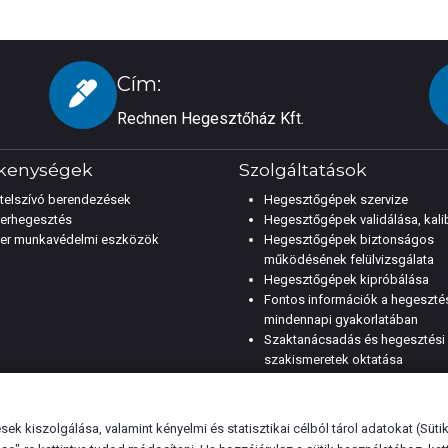
Cím:
Rechnen Hegesztőház Kft.
kenységek
Szolgáltatások
telszívó berendezések
Hegesztőgépek szervize
erhegesztés
Hegesztőgépek validálása, kali
er munkavédelmi eszközök
Hegesztőgépek biztonságos
működésének felülvizsgálata
Hegesztőgépek kipróbálása
Fontos információk a hegeszté
mindennapi gyakorlatában
Szaktanácsadás és hegesztési
szakismeretek oktatása
ek kiszolgálása, valamint kényelmi és statisztikai célból tárol adatokat (Süti