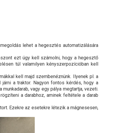
r megoldás lehet a hegesztés automatizálására
zont ezt úgy kell számolni, hogy a hegesztő
lésen túl valamilyen kényszerpozícióban kell
ákkal kell majd szembenéznünk. Ilyenek pl. a
 járni a traktor. Nagyon fontos kérdés, hogy a
a munkadarab, vagy egy pálya megtartja, vezeti.
rögzíteni a darabhoz, aminek feltétele a darab
aktort. Ezekre az esetekre létezik a mágnesesen,