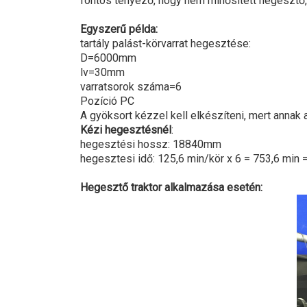
fontos tényező, hogy nem minősített hegeszt
Egyszerű példa:
tartály palást-körvarrat hegesztése:
D=6000mm
lv=30mm
varratsorok száma=6
Pozíció PC
A gyöksort kézzel kell elkészíteni, mert annak 
Kézi hegesztésnél
:
hegesztési hossz: 18840mm
hegesztesi idő: 125,6 min/kör x 6 = 753,6 min =
Hegesztő traktor alkalmazása esetén: