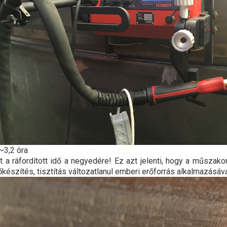
~3,2 óra
a ráfordított idő a negyedére! Ez azt jelenti, hogy a műszakon
észítés, tisztítás változatlanul emberi erőforrás alkalmazásával