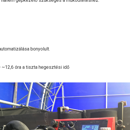
ő, hanem gépkezelő szükséges a működtetéshez.
automatizálása bonyolult.
 ~12,6 óra a tiszta hegesztési idő