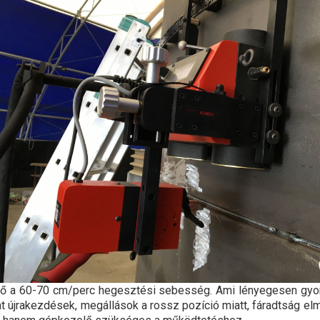
tő a 60-70 cm/perc hegesztési sebesség. Ami lényegesen gyor
 újrakezdések, megállások a rossz pozíció miatt, fáradtság elm