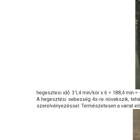
hegesztesi idő: 31,4 min/kör x 6 = 188,4 min = 
A hegesztési sebesség 4x-re növekszik, tehát 
szerelvényezéssel. Természetesen a varrat elők