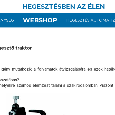
HEGESZTÉSBEN AZ ÉLEN
WEBSHOP
ENYSÉG
HEGESZTÉS AUTOMATIZ
esztő traktor
igény mutatkozik a folyamatok átvizsgálására és azok haték
vonzatában?
 melyekre számos elemzést találni a szakirodalomban, viszon