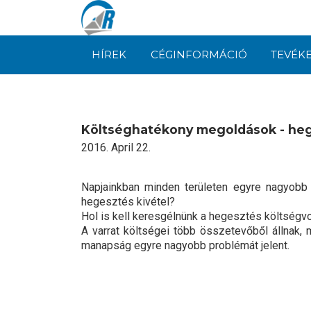
HÍREK
CÉGINFORMÁCIÓ
TEVÉK
Költséghatékony megoldások - heg
2016. April 22.
Napjainkban minden területen egyre nagyobb 
hegesztés kivétel?
Hol is kell keresgélnünk a hegesztés költség
A varrat költségei több összetevőből állnak,
manapság egyre nagyobb problémát jelent.