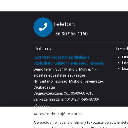
Telefon:
+36 30 955-1160
Rólunk
Tevé
Füs
RECHNEN Hegesztőház Általános
Léz
Szolgáltató Korlátolt Felelősségű Társaság
Léz
Demo terem: 3534 Miskolc, Muhi u. 1. -
előzetes egyeztetés szükséges.
Nyilvántartó hatóság: Miskolc Törvényszék
Cégbírósága
Cégjegyzékszám: Cg,. 05-09-007615
Bankszámlaszám: 10101274-59548700-
01000005
Telefon/Mobil:
+36 30 955-1160
Adatvédelmi tájékoztatás
E-mail:
rechnen@rechnen.hu
A weboldal felhasználói élmény fokozása, célzott hirdetés