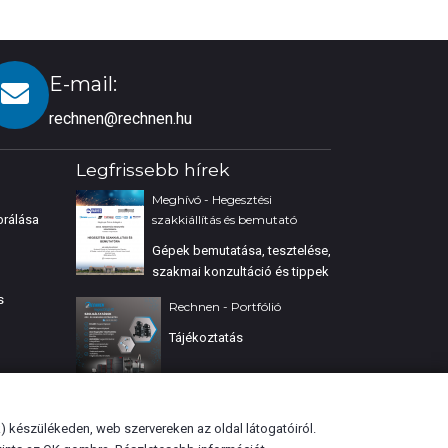
E-mail:
rechnen@rechnen.hu
Legfrissebb hírek
Meghívó - Hegesztési
brálása
szakkiállítás és bemutató
Gépek bemutatása, tesztelése,
szakmai konzultáció és tippek
s
Rechnen - Portfólió
Tájékoztatás
Lézerhegesztés továbbképzés
k) készülékeden, web szervereken az oldal látogatóiról.
Lézerhegesztés továbbképzés