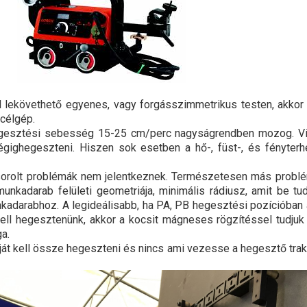
l lekövethető egyenes, vagy forgásszimmetrikus testen, akko
célgép.
gesztési sebesség 15-25 cm/perc nagyságrendben mozog. Vis
ghegeszteni. Hiszen sok esetben a hő-, füst-, és fényterhe
orolt problémák nem jelentkeznek. Természetesen más problém
nkadarab felületi geometriája, minimális rádiusz, amit be tud
nkadarabhoz. A legideálisabb, ha PA, PB hegesztési pozícióban 
ll hegesztenünk, akkor a kocsit mágneses rögzítéssel tudjuk 
a.
ástját kell össze hegeszteni és nincs ami vezesse a hegesztő tr