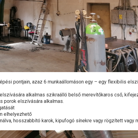
lépési pontjain, azaz 6 munkaállomáson egy – egy flexibilis elszí
elszívására alkalmas szikraálló belső merevítőkaros cső, kifej
 porok elszívására alkalmas.
gatását
en elhelyezhető
binálva, hosszabbító karok, kipufogó sínekre vagy rögzített va