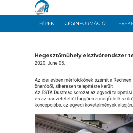
HÍREK
CÉGINFORMÁCIÓ
TEVÉK
Hegesztőműhely elszívórendszer te
2020. June 05.
Az idei évben mérföldkőnek számít a Rechnen H
önerőből, sikeresen telepítésre került.
Az ESTA Dustmac sorozat az egyedi telepítési 
és az összetételtől függően a megfelelő szűrők 
koncepcióba, az egyedi követelmények alapján.