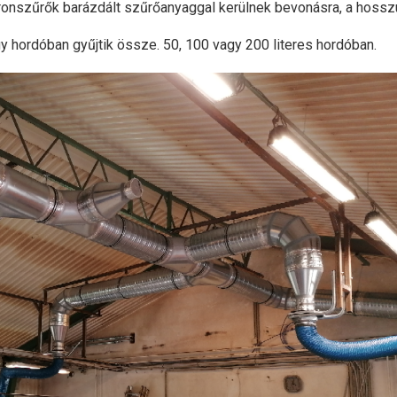
patronszűrők barázdált szűrőanyaggal kerülnek bevonásra, a hossz
egy hordóban gyűjtik össze. 50, 100 vagy 200 literes hordóban.