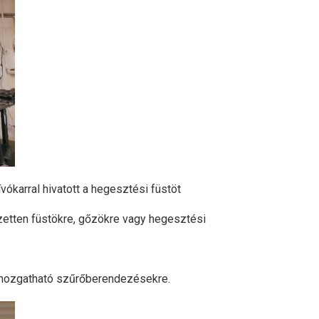
vókarral hivatott a hegesztési füstöt
ezetten füstökre, gőzökre vagy hegesztési
gy mozgatható szűrőberendezésekre.