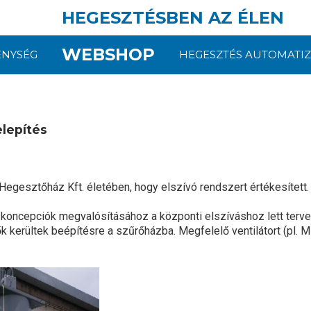
HEGESZTÉSBEN AZ ÉLEN
WEBSHOP
ENYSÉG
HEGESZTÉS AUTOMATIZ
lepítés
egesztőház Kft. életében, hogy elszívó rendszert értékesített
koncepciók megvalósításához a központi elszíváshoz lett terve
kerültek beépítésre a szűrőházba. Megfelelő ventilátort (pl. MDV