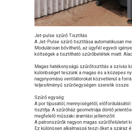
Jet-pulse szűrő Tisztítás
A Jet-Pulse szűrő tisztítása automatikusan megt
Modulárisan bővíthető, az ügyfél egyedi igénye
költségek a tisztítható szűrőbetétek miatt. Ala
Magas hatékonyságú szűrőtisztítás a szívás köz
különbséget teszünk a magas és a közepes nyo
nagynyomású ventilátorokat közvetlenül a forrá
teljesítményű szűrőegységen szerelik össze.
Szűrő egység:
A por típusától, mennyiségétől, előfordulását
tisztítja. A szűrőház geometriája döntő jelent
megfelelő műszaki áramlási jellemzőit.
A patronszűrők nagyon magas szűrőfelületet kí
Ez különösen alkalmassá teszi őket a száraz és