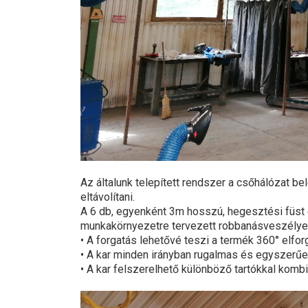
Az általunk telepített rendszer a csőhálózat be
eltávolítani.
A 6 db, egyenként 3m hosszú, hegesztési füst 
munkakörnyezetre tervezett robbanásveszélyes
• A forgatás lehetővé teszi a termék 360° elfor
• A kar minden irányban rugalmas és egyszerű
• A kar felszerelhető különböző tartókkal kom