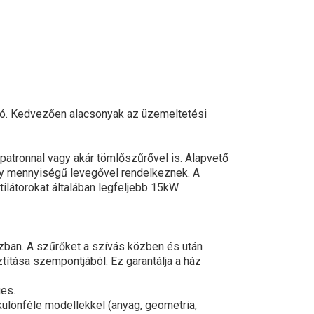
ható. Kedvezően alacsonyak az üzemeltetési
patronnal vagy akár tömlőszűrővel is. Alapvető
gy mennyiségű levegővel rendelkeznek. A
ilátorokat általában legfeljebb 15kW
ázban. A szűrőket a szívás közben és után
títása szempontjából. Ez garantálja a ház
ges.
különféle modellekkel (anyag, geometria,