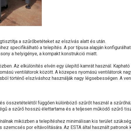
isztítja a szűrőbetéteket az elszívás alatt és után.
ihez specifikálható a telepítés. A por típusa alapján konfigurál
csony a helyigénye, a kompakt konstrukció miatt.
ben. Az elkülönítés elvén egy ülepítő kamrát használ. Kapható 
mású ventilátorok között. A közepes nyomású ventilátorok na
sból történő elszíváshoz használják nagy légsebességen. A vent
ól és összetételétől függően különböző szűrőt használ a szűrőh
őségű a szűrő hosszú élettartama és a teljesen működő szűrő tisz
nálnak miközben a telepítéshez minimálisan kis terület szüksé
 szemcsés por eltávolítására. Az ESTA által használt patronok 