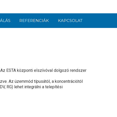
ÁLÁS
REFERENCIÁK
KAPCSOLAT
. Az ESTA központi elszívóval dolgozó rendszer
zve. Az üzemmód típusától, a koncentrációtól
, RG) lehet integrálni a telepítési