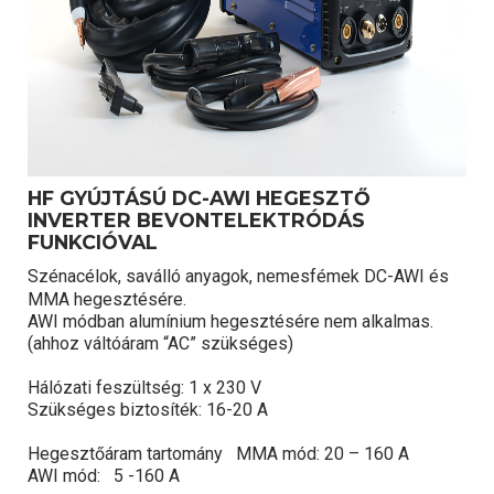
HF GYÚJTÁSÚ DC-AWI HEGESZTŐ
INVERTER BEVONTELEKTRÓDÁS
FUNKCIÓVAL
Szénacélok, saválló anyagok, nemesfémek DC-AWI és
MMA hegesztésére.
AWI módban alumínium hegesztésére nem alkalmas.
(ahhoz váltóáram “AC” szükséges)
Hálózati feszültség: 1 x 230 V
Szükséges biztosíték: 16-20 A
Hegesztőáram tartomány MMA mód: 20 – 160 A
AWI mód: 5 -160 A