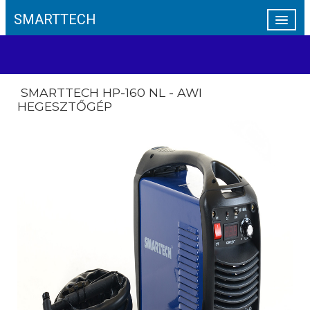
SMARTTECH
A SMARTTECH
ÍVHEGESZTÉS
SMARTTECH HP-160 NL - AWI
MIG/MAG
HEGESZTŐGÉP
AWI
PLAZMAVÁGÓK
AKKUMULÁTOR TÖLTŐK
KAPCSOLAT