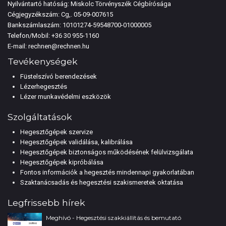
Nyilvántartó hatóság: Miskolc Törvényszék Cégbírósága
Cégjegyzékszám: Cg,. 05-09-007615
Bankszámlaszám: 10101274-59548700-01000005
Telefon/Mobil:
+36 30 955-1160
E-mail:
rechnen@rechnen.hu
Tevékenységek
Füstelszívó berendezések
Lézerhegesztés
Lézer munkavédelmi eszközök
Szolgáltatások
Hegesztőgépek szervize
Hegesztőgépek validálása, kalibrálása
Hegesztőgépek biztonságos működésének felülvizsgálata
Hegesztőgépek kipróbálása
Fontos információk a hegesztés mindennapi gyakorlatában
Szaktanácsadás és hegesztési szakismeretek oktatása
Legfrissebb hírek
Meghívó - Hegesztési szakkiállítás és bemutató