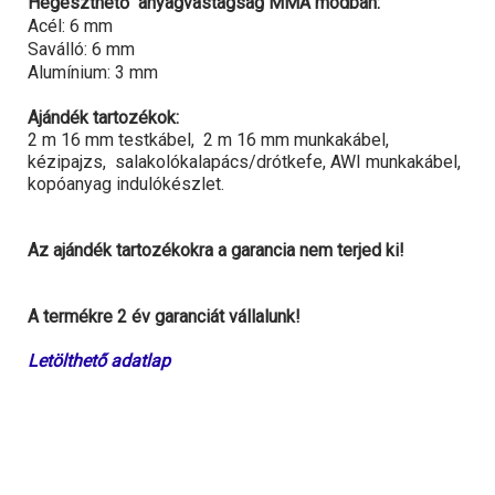
Hegeszthető anyagvastagság MMA módban:
Acél: 6 mm
Saválló: 6 mm
Alumínium: 3 mm
Ajándék tartozékok:
2 m 16 mm testkábel, 2 m 16 mm munkakábel,
kézipajzs, salakolókalapács/drótkefe, AWI munkakábel,
kopóanyag indulókészlet.
Az ajándék tartozékokra a garancia nem terjed ki!
A termékre 2 év garanciát vállalunk!
Letölthető adatlap