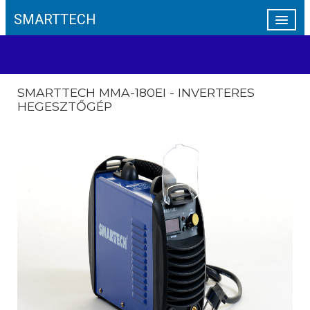
SMARTTECH
A SMARTTECH
ÍVHEGESZTÉS
SMARTTECH MMA-180EI - INVERTERES
MIG/MAG
HEGESZTŐGÉP
AWI
PLAZMAVÁGÓK
AKKUMULÁTOR TÖLTŐK
KAPCSOLAT