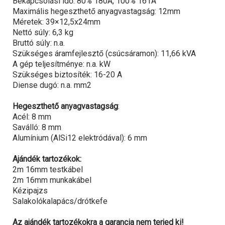
Bekapcsolási idő: 80% 180A, 100% 161A
Maximális hegeszthető anyagvastagság: 12mm
Méretek: 39×12,5x24mm
Nettó súly: 6,3 kg
Bruttó súly: n.a.
Szükséges áramfejlesztő (csúcsáramon): 11,66 kVA
A gép teljesítménye: n.a. kW
Szükséges biztosíték: 16-20 A
Diense dugó: n.a. mm2
Hegeszthető anyagvastagság
:
Acél: 8 mm
Saválló: 8 mm
Alumínium (AlSi12 elektródával): 6 mm
Ajándék tartozékok:
2m 16mm testkábel
2m 16mm munkakábel
Kézipajzs
Salakolókalapács/drótkefe
Az ajándék tartozékokra a garancia nem terjed ki!