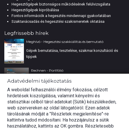
Hegesztőgépek biztonságos működésének felülvizsgálata
Hegesztőgépek kipróbálása
Fontos információk a hegesztés mindennapi gyakorlatában
Szaktanácsadás és hegesztési szakismeretek oktatása
Legfrissebb hírek
Meghívó - Hegesztési szakkiállítás és bemutató
Gépek bemutatása, tesztelése, szakmai konzultáció és
tippek
Rechnen - Portfólió
Tájékoztatás
Adatvédelmi tájékoztatás
Adatvédelmi tájékoztatás
A weboldal felhasználói élmény fokozása, célzott
hirdetések kiszolgálása, valamint kényelmi és
A weboldal felhasználói élmény fokozása, célzott hirdetések
Lézerhegesztés továbbképzés
statisztikai célból tárol adatokat (Sütik) készülékeden,
kiszolgálása, valamint kényelmi és statisztikai célból tárol adatokat
web szervereken az oldal látogatóiról. Ezen adatok
(Sütik) készülékeden, web szervereken az oldal látogatóiról. Ezen
Lézerhegesztés továbbképzés a Lasermach by Photonweld
tárolásának módját a "Részletek megjelenítése"-re
adatok tárolásának módját a "Részletek megjelenítése"-re kattintva
partnerünknél.
kattintva tudod módosítani. Ha hozzájárulsz a sütik
tudod módosítani. Ha hozzájárulsz a sütik használatához, kattints az
használatához, kattints az OK gombra. Részletesebb
OK gombra. Részletesebb információt
Cookie tájékoztató