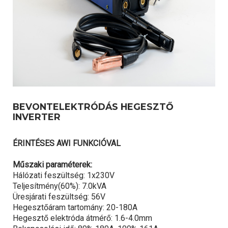
BEVONTELEKTRÓDÁS HEGESZTŐ
INVERTER
ÉRINTÉSES AWI FUNKCIÓVAL
Műszaki paraméterek:
Hálózati feszültség: 1x230V
Teljesítmény(60%): 7.0kVA
Üresjárati feszültség: 56V
Hegesztőáram tartomány: 20-180A
Hegesztő elektróda átmérő: 1.6-4.0mm