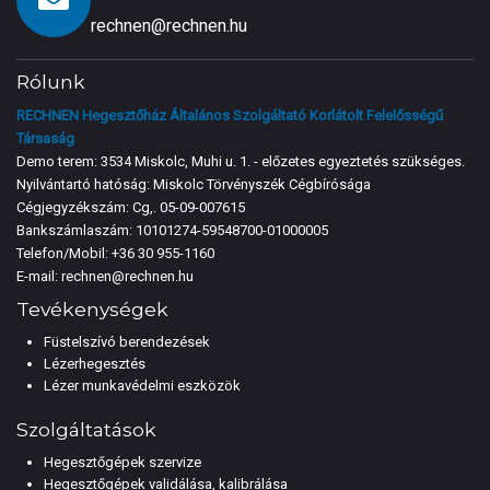
rechnen@rechnen.hu
Rólunk
RECHNEN Hegesztőház Általános Szolgáltató Korlátolt Felelősségű
Társaság
Demo terem: 3534 Miskolc, Muhi u. 1. - előzetes egyeztetés szükséges.
Nyilvántartó hatóság: Miskolc Törvényszék Cégbírósága
Cégjegyzékszám: Cg,. 05-09-007615
Bankszámlaszám: 10101274-59548700-01000005
Telefon/Mobil:
+36 30 955-1160
E-mail:
rechnen@rechnen.hu
Tevékenységek
Füstelszívó berendezések
Lézerhegesztés
Lézer munkavédelmi eszközök
Szolgáltatások
Hegesztőgépek szervize
Hegesztőgépek validálása, kalibrálása