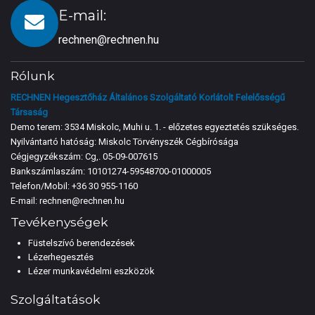
E-mail:
rechnen@rechnen.hu
Rólunk
RECHNEN Hegesztőház Általános Szolgáltató Korlátolt Felelősségű
Társaság
Demo terem: 3534 Miskolc, Muhi u. 1. - előzetes egyeztetés szükséges.
Nyilvántartó hatóság: Miskolc Törvényszék Cégbírósága
Cégjegyzékszám: Cg,. 05-09-007615
Bankszámlaszám: 10101274-59548700-01000005
Telefon/Mobil:
+36 30 955-1160
E-mail:
rechnen@rechnen.hu
Tevékenységek
Füstelszívó berendezések
Lézerhegesztés
Lézer munkavédelmi eszközök
Szolgáltatások