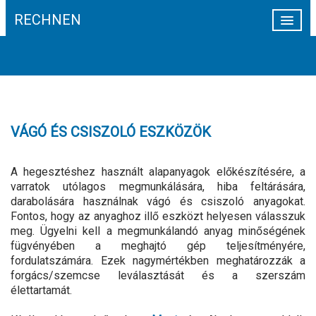
RECHNEN
HÍREK
CÉGINFORMÁCIÓ
TEVÉKENYSÉG
VÁGÓ ÉS CSISZOLÓ ESZKÖZÖK
WEBSHOP
HEGESZTÉS AUTOMATIZÁLÁS
A hegesztéshez használt alapanyagok előkészítésére, a
varratok utólagos megmunkálására, hiba feltárására,
REFERENCIÁK
darabolására használnak vágó és csiszoló anyagokat.
Fontos, hogy az anyaghoz illő eszközt helyesen válasszuk
KAPCSOLAT
meg. Ügyelni kell a megmunkálandó anyag minőségének
fügvényében a meghajtó gép teljesítményére,
fordulatszámára. Ezek nagymértékben meghatározzák a
forgács/szemcse leválasztását és a szerszám
élettartamát.