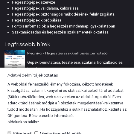
Hegesztőgépek szervize
Hegesztőgépek validálása, kalibrálása
Hegesztőgépek biztonságos működésének felülvizsgálata
Hegesztőgépek kipróbálása
Fontos információk a hegesztés mindennapi gyakorlatában
Szaktanácsadás és hegesztési szakismeretek oktatása
Legfrissebb hírek
Meghívó - Hegesztési szakkiállítás és bemutató
Gépek bemutatása, tesztelése, szakmai konzultáció és
tippek
Adatvédelmi tájékoztatás
Rechnen - Portfólió
A weboldal felhasználói élmény fokozása, célzott hirdetések
kiszolgálása, valamint kényelmi és statisztikai célból tárol adatokat
Tájékoztatás
(Sütik) készülékeden, web szervereken az oldal látogatóiról. Ezen
adatok tárolásának módját a "Részletek megjelenítése"-re kattintva
tudod módosítani. Ha hozzájárulsz a sütik használatához, kattints az
Lézerhegesztés továbbképzés
OK gombra. Részletesebb információt
Cookie tájékoztató
oldalunkon találsz.
Lézerhegesztés továbbképzés a Lasermach by Photonweld
partnerünknél.