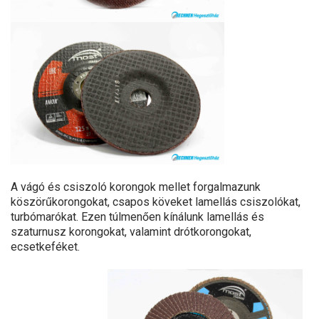
A vágó és csiszoló korongok mellet forgalmazunk
köszörűkorongokat, csapos köveket lamellás csiszolókat,
turbómarókat. Ezen túlmenően kínálunk lamellás és
szaturnusz korongokat, valamint drótkorongokat,
ecsetkeféket.