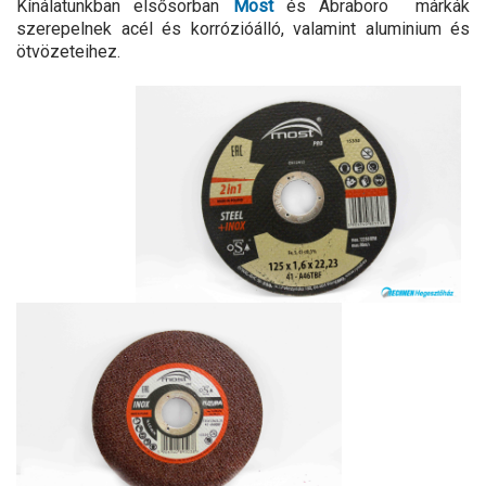
Kínálatunkban elsősorban
Most
és Abraboro márkák
szerepelnek acél és korrózióálló, valamint aluminium és
ötvözeteihez.